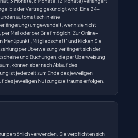
nat, 3 Monate, 6 Monate, 12 Monate) verlängert
e, bis der Vertrag gekündigt wird. Eine 24-
tunden automatisch in eine
Verlängerung) umgewandelt, wenn sie nicht
 per Mail oder per Brief möglich. Zur Online-
 Menüpunkt „Mitgliedschaft" und klicken Sie
ahlung per Überweisung verlängert sich der
tscheine und Buchungen, die per Überweisung
raum, können aber nach Ablauf des
ng ist jederzeit zum Ende des jeweiligen
uf des jeweiligen Nutzungszeitraums erfolgen.
ur persönlich verwenden. Sie verpflichten sich