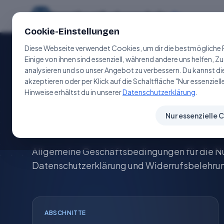
Sportbootfuehrerschein
.de
Cookie-Einstellungen
Diese Webseite verwendet Cookies, um dir die bestmögliche F
Einige von ihnen sind essenziell, während andere uns helfen, Z
analysieren und so unser Angebot zu verbessern. Du kannst di
akzeptieren oder per Klick auf die Schaltfläche "Nur essenzie
Hinweise erhältst du in unserer
Datenschutzerklärung
.
RECHTLICHES
Geschäftsbed
Nur essenzielle 
Allgemeine Geschäftsbedingungen für die Nut
Datenschutzerklärung und Widerrufsbelehru
ABSCHNITTE