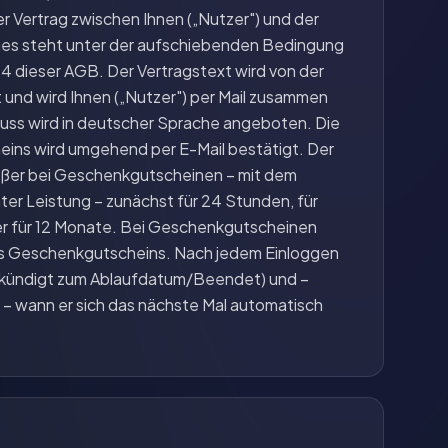
er Vertrag zwischen Ihnen („Nutzer") und der
ges steht unter der aufschiebenden Bedingung
4 dieser AGB. Der Vertragstext wird von der
und wird Ihnen („Nutzer") per Mail zusammen
uss wird in deutscher Sprache angeboten. Die
ins wird umgehend per E-Mail bestätigt. Der
ußer bei Geschenkgutscheinen – mit dem
ter Leistung – zunächst für 24 Stunden, für
der für 12 Monate. Bei Geschenkgutscheinen
es Geschenkgutscheins. Nach jedem Einloggen
Gekündigt zum Ablaufdatum/Beendet) und –
 – wann er sich das nächste Mal automatisch