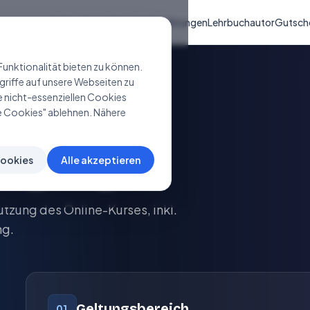
Online-Kurse
Vorschau
Erfahrungen
Lehrbuchautor
Gutsch
unktionalität bieten zu können.
ugriffe auf unsere Webseiten zu
e nicht-essenziellen Cookies
lle Cookies" ablehnen. Nähere
ingungen
Cookies
Alle akzeptieren
zung des Online-Kurses, inkl.
ng.
Geltungsbereich
01