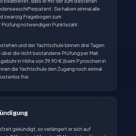
so bearbeitet, dass er mit der zum Bestehen
enseeschifferpatent: Sie haben einmal alle
nd zwanzig Fragebogen zum
r Prüfung notwendigen Punktezahl
estehen und der Yachtschule binnen drei Tagen
 über die nicht bestandene Prüfung per Mail
sgebühr in Höhe von 39,90 € (beim Pyroschein in
 Ihnen die Yachtschule den Zugang noch einmal
ostenlos frei.
Kündigung
fzeit gekündigt, so verlängert er sich auf