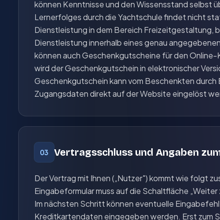
können Kenntnisse und den Wissensstand selbst ü
Lernerfolges durch die Yachtschule findet nicht sta
Dienstleistung in dem Bereich Freizeitgestaltung, be
Dienstleistung innerhalb eines genau angegebenen
können auch Geschenkgutscheine für den Online-
wird der Geschenkgutschein in elektronischer Vers
Geschenkgutschein kann vom Beschenkten durch 
Zugangsdaten direkt auf der Website eingelöst we
Vertragsschluss und Angaben zum
03
Der Vertrag mit Ihnen („Nutzer") kommt wie folgt 
Eingabeformular muss auf die Schaltfläche „Weiter
Im nächsten Schritt können eventuelle Eingabefehl
Kreditkartendaten eingegeben werden. Erst zum Sch