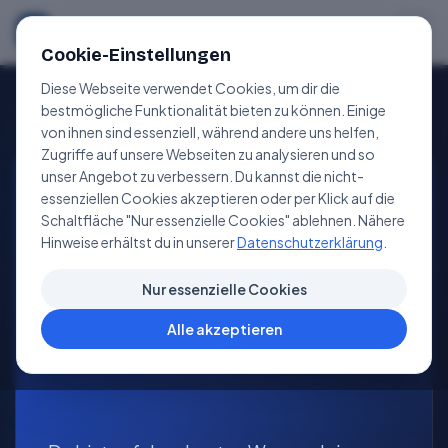
Sportbootfuehrerschein
.de
Cookie-Einstellungen
Diese Webseite verwendet Cookies, um dir die
bestmögliche Funktionalität bieten zu können. Einige
von ihnen sind essenziell, während andere uns helfen,
Zugriffe auf unsere Webseiten zu analysieren und so
unser Angebot zu verbessern. Du kannst die nicht-
GRUSS SENDEN
essenziellen Cookies akzeptieren oder per Klick auf die
Schaltfläche "Nur essenzielle Cookies" ablehnen. Nähere
Ahoi.
Hinweise erhältst du in unserer
Datenschutzerklärung
.
Nur essenzielle Cookies
Alle akzeptieren