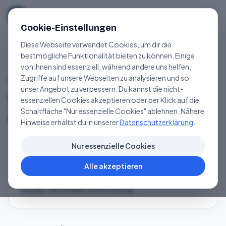
Sportbootfuehrerschein
.de
Cookie-Einstellungen
Diese Webseite verwendet Cookies, um dir die
bestmögliche Funktionalität bieten zu können. Einige
von ihnen sind essenziell, während andere uns helfen,
Zugriffe auf unsere Webseiten zu analysieren und so
HÄUFIG GESTELLTE FRAGEN
unser Angebot zu verbessern. Du kannst die nicht-
Wie lange ist der
essenziellen Cookies akzeptieren oder per Klick auf die
Schaltfläche "Nur essenzielle Cookies" ablehnen. Nähere
Geschenkgutschein gültig?
Hinweise erhältst du in unserer
Datenschutzerklärung
.
Nur essenzielle Cookies
12 Monate. Bitte melde dich, wenn dein
Alle akzeptieren
Gutschein älter ist und noch nicht eingelöst
wurde. Wir finden eine Lösung.