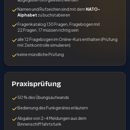
Namen und Rufzeichen sind mit dem
NATO-
Alphabet
zu buchstabieren
Fragenkatalog 130 Fragen, Fragebogen mit
22 Fragen, 17 müssen richtig sein
alle 12 Fragebogen im Online-Kurs ent­halten (Prüfung
mit Zeitkontrolle simu­lie­ren)
keine mündliche Prüfung
Praxisprüfung
50 % des Übungsaufwands
Bedienung des Funkgerätes erläutern
Abgabe von 2–4 Meldungen aus dem
Binnenschifffahrtsfunk