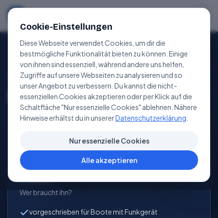
Sportbootfuehrerschein
.de
Cookie-Einstellungen
Diese Webseite verwendet Cookies, um dir die
bestmögliche Funktionalität bieten zu können. Einige
von ihnen sind essenziell, während andere uns helfen,
Zugriffe auf unsere Webseiten zu analysieren und so
ALLGEMEIN
unser Angebot zu verbessern. Du kannst die nicht-
Funkschein UBI.
essenziellen Cookies akzeptieren oder per Klick auf die
Schaltfläche "Nur essenzielle Cookies" ablehnen. Nähere
Hinweise erhältst du in unserer
Datenschutzerklärung
.
Nur essenzielle Cookies
Alle akzeptieren
Pflicht
Wer braucht ihn?
vorgeschrieben für Boote mit Funkgerät