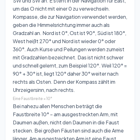
SW und SW an. E steht in der Navigation für East,
um das O nicht mit einer 0 zu verwechseln.
Kompasse, die zur Navigation verwendet werden,
geben die
Himmelsrichtung immer auch als
Gradzahl
an. Nord ist 0°, Ost ist 90°, Süd ist 180°,
West heißt 270° und Nord ist wieder 0° oder
360°. Auch Kurse und Peilungen werden zumeist
mit Gradzahlen bezeichnet. Das ist nicht schwer
und schnell gelernt, zum Beispiel 120°. Weil 120° =
90° + 30° ist, liegt 120° daher 30° weiter nach
rechts als Osten. Denn der Kompass zählt im
Uhrzeigersinn, nach rechts.
Eine Faustbreite = 10°
Bei nahezu allen Menschen beträgt die
Faustbreite 10° – am ausgestreckten Arm, mit
Daumen außen, nicht den Daumen in die Faust
stecken. Bei großen Fäusten sind auch die Arme
länger. Am ausgestreckten Arm ist eine Faust