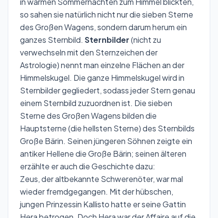
in warmen Sommernächten zum Himmel blickten,
so sahen sie natürlich nicht nur die sieben Sterne
des Großen Wagens, sondern darum herum ein
ganzes Sternbild.
Sternbilder
(nicht zu
verwechseln mit den Sternzeichen der
Astrologie) nennt man einzelne Flächen an der
Himmelskugel. Die ganze Himmelskugel wird in
Sternbilder gegliedert, sodass jeder Stern genau
einem Sternbild zuzuordnen ist. Die sieben
Sterne des Großen Wagens bilden die
Hauptsterne (die hellsten Sterne) des Sternbilds
Große Bärin
. Seinen jüngeren Söhnen zeigte ein
antiker Hellene die Große Bärin; seinen älteren
erzählte er auch die Geschichte dazu:
Zeus, der altbekannte Schwerenöter, war mal
wieder fremdgegangen. Mit der hübschen,
jungen Prinzessin Kallisto hatte er seine Gattin
Hera betrogen. Doch Hera war der Affaire auf die