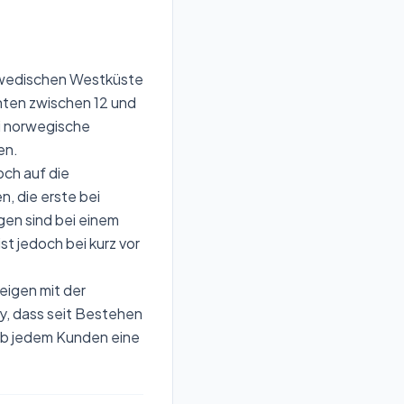
hwedischen Westküste
hten zwischen 12 und
ei norwegische
en.
och auf die
, die erste bei
gen sind bei einem
st jedoch bei kurz vor
zeigen mit der
sy, dass seit Bestehen
alb jedem Kunden eine