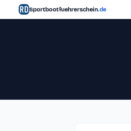
Sportbootfuehrerschein
.de