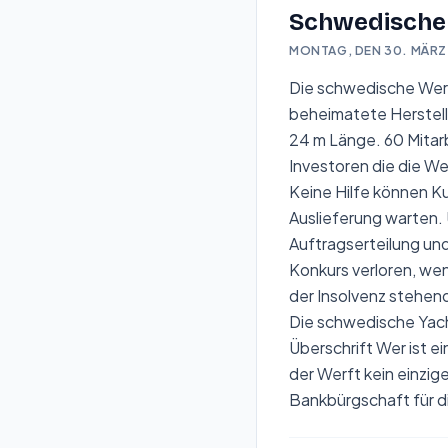
Schwedische
MONTAG, DEN 30. MÄRZ
Die schwedische Wer
beheimatete Herstell
24 m Länge. 60 Mitarb
Investoren die die W
Keine Hilfe können Ku
Auslieferung warten. 
Auftragserteilung und
Konkurs verloren, wen
der Insolvenz stehen
Die schwedische Yac
Überschrift
Wer ist e
der Werft kein einzi
Bankbürgschaft für 