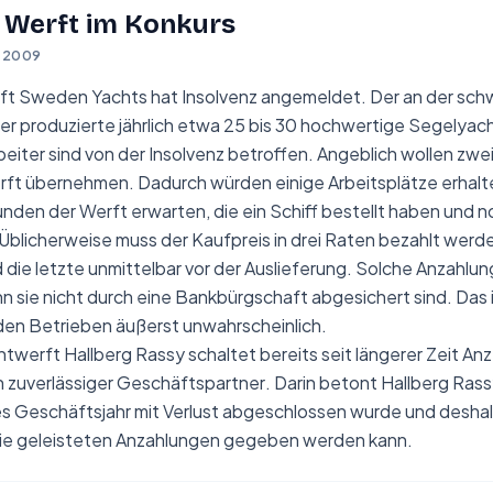
 Werft im Konkurs
 2009
ft Sweden Yachts hat Insolvenz angemeldet. Der an der sc
er produzierte jährlich etwa 25 bis 30 hochwertige Segelyac
eiter sind von der Insolvenz betroffen. Angeblich wollen zw
erft übernehmen. Dadurch würden einige Arbeitsplätze erhalt
nden der Werft erwarten, die ein Schiff bestellt haben und n
Üblicherweise muss der Kaufpreis in drei Raten bezahlt werden
 die letzte unmittelbar vor der Auslieferung. Solche Anzahlun
n sie nicht durch eine Bankbürgschaft abgesichert sind. Das i
den Betrieben äußerst unwahrscheinlich.
htwerft
Hallberg Rassy
schaltet bereits seit längerer Zeit An
in zuverlässiger Geschäftspartner
. Darin betont Hallberg Ras
ges Geschäftsjahr mit Verlust abgeschlossen wurde und desh
die geleisteten Anzahlungen gegeben werden kann.