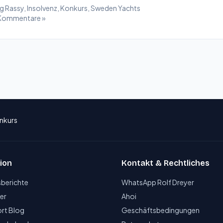
rg Rassy
,
Insolvenz
,
Konkurs
,
Sweden Yachts
Kommentare »
nkurs
ion
Kontakt & Rechtliches
sberichte
WhatsApp Rolf Dreyer
er
Ahoi
rt Blog
Geschäftsbedingungen