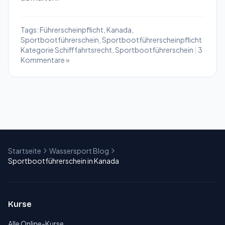
Tags:
Führerscheinpflicht
,
Kanada
,
Sportbootführerschein
,
Sportbootführerscheinpflicht
Kategorie
Schifffahrtsrecht
,
Sportbootführerschein
|
3
Kommentare »
Startseite
Wassersport Blog
Sportbootführerschein in Kanada
Kurse
Alle Online-Kurse