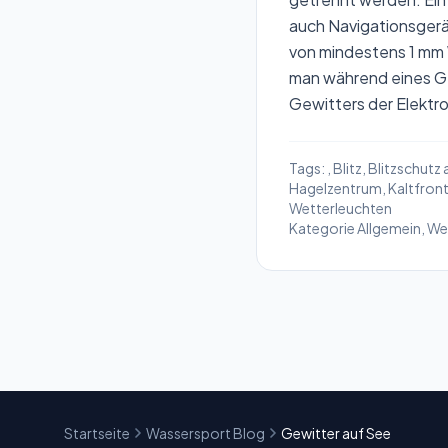
auch Navigationsgerä
von mindestens 1 mm 
man während eines Ge
Gewitters der Elekt
Tags:
,
Blitz
,
Blitzschutz 
Hagelzentrum
,
Kaltfron
Wetterleuchten
Kategorie
Allgemein
,
We
Startseite
Wassersport Blog
Gewitter auf See