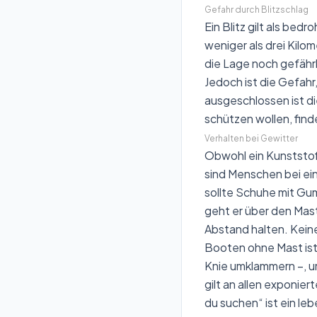
Gefahr durch Blitzschlag
Ein Blitz gilt als bed
weniger als drei Kilo
die Lage noch gefährl
Jedoch ist die Gefahr
ausgeschlossen ist di
schützen wollen, find
Verhalten bei Gewitter
Obwohl ein Kunststoff
sind Menschen bei ei
sollte Schuhe mit Gum
geht er über den Mas
Abstand halten. Keine
Booten ohne Mast ist
Knie umklammern –, u
gilt an allen exponie
du suchen“ ist ein le