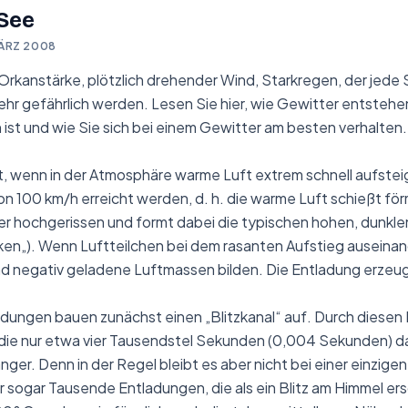
 See
ÄRZ 2008
 Orkanstärke, plötzlich drehender Wind, Starkregen, der jede 
hr gefährlich werden. Lesen Sie hier, wie Gewitter entstehe
ist und wie Sie sich bei einem Gewitter am besten verhalten.
t, wenn in der Atmosphäre warme Luft extrem schnell aufstei
 100 km/h erreicht werden, d. h. die warme Luft schießt förm
er hochgerissen und formt dabei die typischen hohen, dunkl
ken
„). Wenn Luftteilchen bei dem rasanten Aufstieg auseina
nd negativ geladene Luftmassen bilden. Die Entladung erzeug
ungen bauen zunächst einen „Blitzkanal“ auf. Durch diesen B
die nur etwa vier Tausendstel Sekunden (0,004 Sekunden) d
änger. Denn in der Regel bleibt es aber nicht bei einer einzige
 sogar Tausende Entladungen, die als ein Blitz am Himmel ers