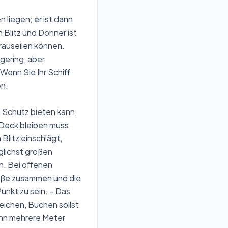
n liegen; er ist dann
 Blitz und Donner ist
orauseilen können.
 gering, aber
Wenn Sie Ihr Schiff
en
.
n Schutz bieten kann,
Deck bleiben muss,
Blitz einschlägt,
glichst großen
n. Bei offenen
Füße zusammen und die
unkt zu sein. – Das
weichen, Buchen sollst
dann mehrere Meter