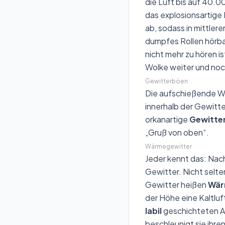
die Luft bis auf 40.0
das explosionsartige
ab, sodass in mittler
dumpfes Rollen hörbar
nicht mehr zu hören is
Wolke weiter und noc
Gewitterböen
Die aufschießende Wa
innerhalb der Gewitt
orkanartige
Gewitte
„Gruß von oben“.
Wärmegewitter
Jeder kennt das: Nac
Gewitter. Nicht selt
Gewitter heißen
Wär
der Höhe eine Kaltlu
labil
geschichteten At
beschleunigt sie ihre