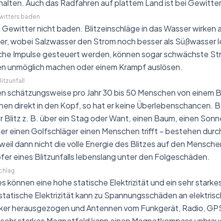
lten. Auch das Radfahren auf plattem Land ist bei Gewitter
witters baden
i Gewitter nicht baden. Blitzeinschläge in das Wasser wirken a
er, wobei Salzwasser den Strom noch besser als Süßwasser lei
sche Impulse gesteuert werden, können sogar schwächste S
unmöglich machen oder einem Krampf auslösen.
tzunfall
 schätzungsweise pro Jahr 30 bis 50 Menschen von einem Blit
hen direkt in den Kopf, so hat er keine Überlebenschancen. B
r Blitz z. B. über ein Stag oder Want, einen Baum, einen Sonn
der einen Golfschläger einen Menschen trifft – bestehen dur
eil dann nicht die volle Energie des Blitzes auf den Mensc
fer eines Blitzunfalls lebenslang unter den Folgeschäden.
chlag
es können eine hohe statische Elektrizität und ein sehr stark
statische Elektrizität kann zu Spannungsschäden an elektris
cker herausgezogen und Antennen vom Funkgerät, Radio, GPS
n sehr starkes Magnetfeld kann einen Magnetkompass unbrau