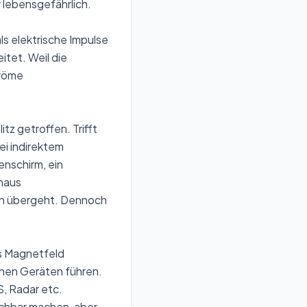
 lebensgefährlich.
ls elektrische Impulse
tet. Weil die
tröme
z getroffen. Trifft
ei indirektem
enschirm, ein
chaus
hen übergeht. Dennoch
es Magnetfeld
chen Geräten führen.
, Radar etc.
chbar machen, aber