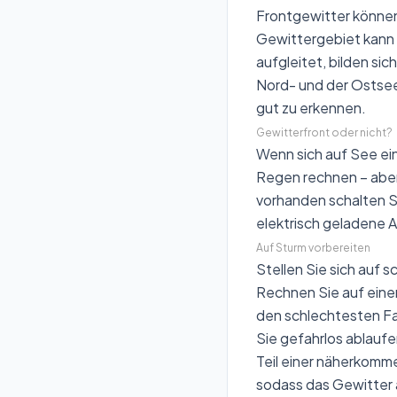
Frontgewitter können 
Gewittergebiet kann 
aufgleitet, bilden si
Nord- und der Ostsee
gut zu erkennen.
Gewitterfront oder nicht?
Wenn sich auf See ei
Regen rechnen – aber 
vorhanden schalten Si
elektrisch geladene A
Auf Sturm vorbereiten
Stellen Sie sich auf s
Rechnen Sie auf eine
den schlechtesten Fal
Sie gefahrlos ablauf
Teil einer näherkomme
sodass das Gewitter 