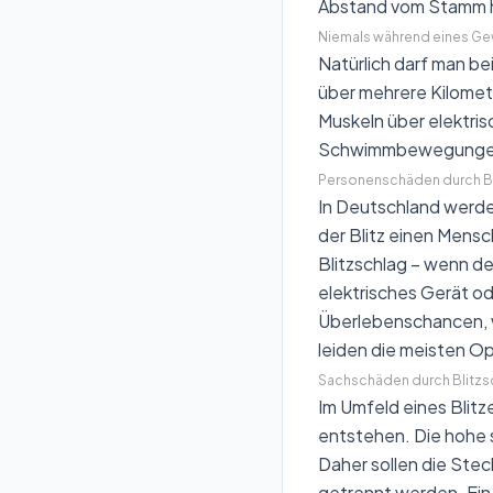
Abstand vom Stamm ha
Niemals während eines Ge
Natürlich darf man be
über mehrere Kilomet
Muskeln über elektri
Schwimmbewegungen 
Personenschäden durch Bli
In Deutschland werden
der Blitz einen Mensc
Blitzschlag – wenn de
elektrisches Gerät o
Überlebenschancen, w
leiden die meisten Op
Sachschäden durch Blitzs
Im Umfeld eines Blitz
entstehen. Die hohe 
Daher sollen die Ste
getrennt werden. Ei