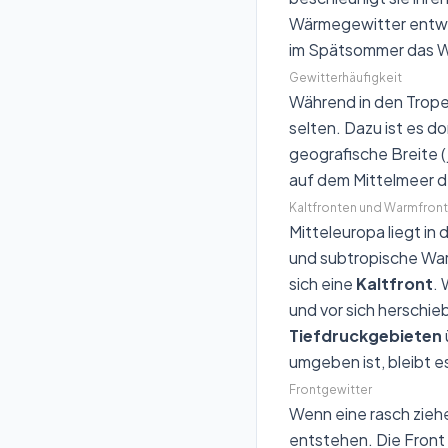
Wärmegewitter entwic
im Spätsommer das W
Gewitterhäufigkeit
Während in den Trope
selten. Dazu ist es do
geografische Breite (j
auf dem Mittelmeer d
Kaltfronten und Warmfron
Mitteleuropa liegt in
und subtropische Warm
sich eine
Kaltfront
. 
und vor sich herschie
Tiefdruckgebieten
umgeben ist, bleibt 
Frontgewitter
Wenn eine rasch zieh
entstehen. Die Front