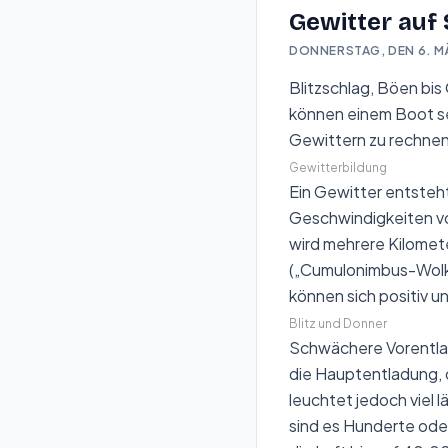
Gewitter auf
DONNERSTAG, DEN 6. M
Blitzschlag, Böen bis
können einem Boot se
Gewittern zu rechnen 
Gewitterbildung
Ein Gewitter entsteh
Geschwindigkeiten von
wird mehrere Kilomet
(„
Cumulonimbus-Wol
können sich positiv u
Blitz und Donner
Schwächere Vorentlad
die Hauptentladung, 
leuchtet jedoch viel l
sind es Hunderte oder