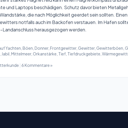
te und Laptops beschädigen. Schutz davor bieten Metallge
Wandstärke, die nach Möglichkeit geerdet sein sollten. Eine
witters notfalls auch im Backofen verstauen. Im Hafen soll
ro-Landanschluss herausgezogen werden.
auf Yachten
,
Böen
,
Donner
,
Frontgewitter
,
Gewitter
,
Gewitterböen
,
G
t
,
labil
,
Mittelmeer
,
Orkanstärke
,
Tief
,
Tiefdruckgebiete
,
Wärmegewitt
tterkunde
|
6 Kommentare »