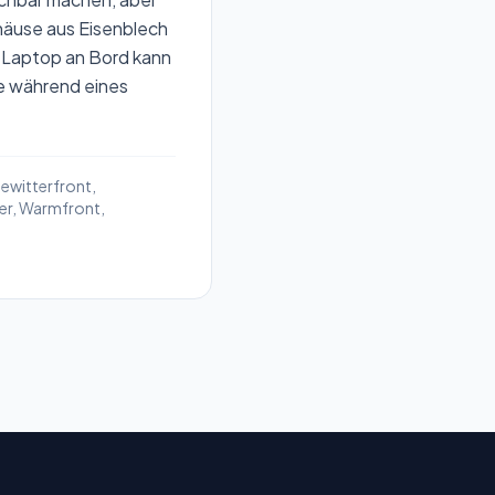
häuse aus Eisenblech
n Laptop an Bord kann
te während eines
ewitterfront
,
er
,
Warmfront
,