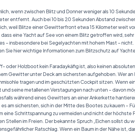
rohlich, wenn zwischen Blitz und Donner weniger als 10 Sekunde
meter entfernt. Auch bei 10 bis 20 Sekunden Abstand zwischen
ich, weil Blitze einer Gewitterfront etwa 15 Kilometer weit v
, dass eine Yacht auf See von einem Blitz getroffen wird, sehr
es – insbesondere bei Segelyachten mit hohem Mast – nicht. 
en Sie hier wichtige Informationen zum
Blitzschutz auf Yacht
- oder Holzboot kein Faradaykäfig ist, also keinen absolute
nem Gewitter unter Deck am sichersten aufgehoben. Wer an 
misohle tragen und im geschützten Cockpit sitzen. Wenn ein 
t und seine metallenen Verstagungen nach unten – davon mö
sfalls während eines Gewitters an einer Ankerkette hantiere
 es am sichersten, sich in der Mitte des Bootes zu kauern – 
m eine Schrittspannung zu vermeiden und nicht der höchste P
rten Stellen im Freien. Der bekannte Spruch „Eichen sollst du 
bensgefährlicher Ratschlag. Wenn ein Baum in der Nähe ist, 