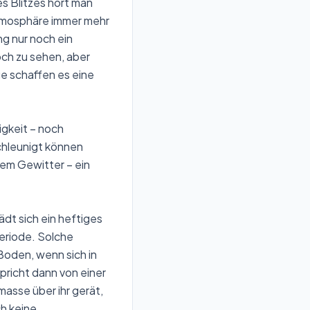
es Blitzes hört man
Atmosphäre immer mehr
g nur noch ein
och zu sehen, aber
ige schaffen es eine
igkeit – noch
chleunigt können
nem Gewitter – ein
dt sich ein heftiges
eriode. Solche
Boden, wenn sich in
richt dann von einer
asse über ihr gerät,
ch keine