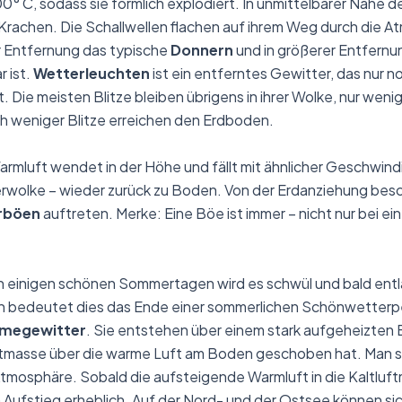
00° C, sodass sie förmlich explodiert. In unmittelbarer Nähe d
 Krachen. Die Schallwellen flachen auf ihrem Weg durch die 
er Entfernung das typische
Donnern
und in größerer Entfernun
 ist.
Wetterleuchten
ist ein entferntes Gewitter, das nur n
t. Die meisten Blitze bleiben übrigens in ihrer Wolke, nur wen
h weniger Blitze erreichen den Erdboden.
rmluft wendet in der Höhe und fällt mit ähnlicher Geschwind
erwolke – wieder zurück zu Boden. Von der Erdanziehung bes
rböen
auftreten. Merke: Eine Böe ist immer – nicht nur bei ei
h einigen schönen Sommertagen wird es schwül und bald entlä
en bedeutet dies das Ende einer sommerlichen Schönwetterp
megewitter
. Sie entstehen über einem stark aufgeheizten 
ftmasse über die warme Luft am Boden geschoben hat. Man sp
mosphäre. Sobald die aufsteigende Warmluft in die Kaltluftm
n Aufstieg erheblich. Auf der Nord- und der Ostsee können si