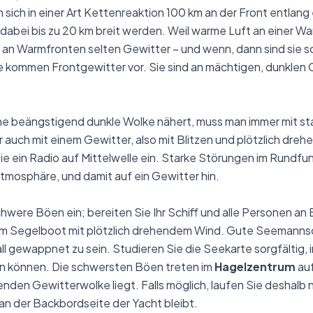
sich in einer Art Kettenreaktion 100 km an der Front entlang
dabei bis zu 20 km breit werden. Weil warme Luft an einer W
ch an Warmfronten selten Gewitter – und wenn, dann sind sie 
 kommen Frontgewitter vor. Sie sind an mächtigen, dunkle
ne beängstigend dunkle Wolke nähert, muss man immer mit s
auch mit einem Gewitter, also mit Blitzen und plötzlich dreh
e ein Radio auf Mittelwelle ein. Starke Störungen im Rundfu
tmosphäre, und damit auf ein Gewitter hin.
chwere Böen ein; bereiten Sie Ihr Schiff und alle Personen an 
m Segelboot mit plötzlich drehendem Wind. Gute Seemannsch
l gewappnet zu sein. Studieren Sie die Seekarte sorgfältig,
en können. Die schwersten Böen treten im
Hagelzentrum
auf
nden Gewitterwolke liegt. Falls möglich, laufen Sie deshalb
an der Backbordseite der Yacht bleibt.