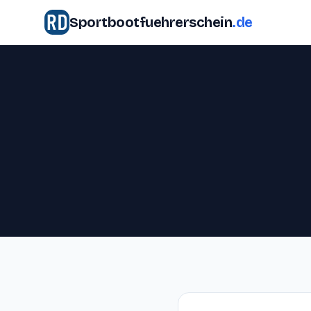
Sportbootfuehrerschein
.de