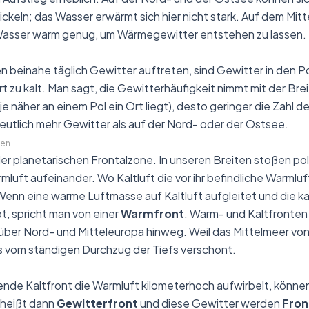
keln; das Wasser erwärmt sich hier nicht stark. Auf dem Mit
asser warm genug, um Wärmegewitter entstehen zu lassen.
n beinahe täglich Gewitter auftreten, sind Gewitter in den 
rt zu kalt. Man sagt, die Gewitterhäufigkeit nimmt mit der Brei
e näher an einem Pol ein Ort liegt), desto geringer die Zahl d
eutlich mehr Gewitter als auf der Nord- oder der Ostsee.
ten
 der planetarischen Frontalzone. In unseren Breiten stoßen po
luft aufeinander. Wo Kaltluft die vor ihr befindliche Warmluft
Wenn eine warme Luftmasse auf Kaltluft aufgleitet und die kal
bt, spricht man von einer
Warmfront
. Warm- und Kaltfronten
über Nord- und Mitteleuropa hinweg. Weil das Mittelmeer vo
es vom ständigen Durchzug der Tiefs verschont.
ende Kaltfront die Warmluft kilometerhoch aufwirbelt, könne
 heißt dann
Gewitterfront
und diese Gewitter werden
Fron