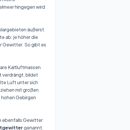
telmeer hingegen wird
Polargebieten äußerst
te ab: je höher die
er Gewitter. So gibt es
lare Kaltluftmassen
 verdrängt, bildet
te Luft unter sich
 ziehen mit großen
n hohen Gebirgen
n ebenfalls Gewitter
tgewitter
genannt.