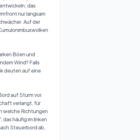
 entwickeln; das
armfront nur langsam
schwächer. Auf der
n Cumulonimbuswolken
tarken Böen und
endem Wind? Falls
nk deuten auf eine
Bord auf Sturm vor.
aft verlangt, für
 in welche Richtungen
, das häufig im linken
 nach Steuerbord ab,