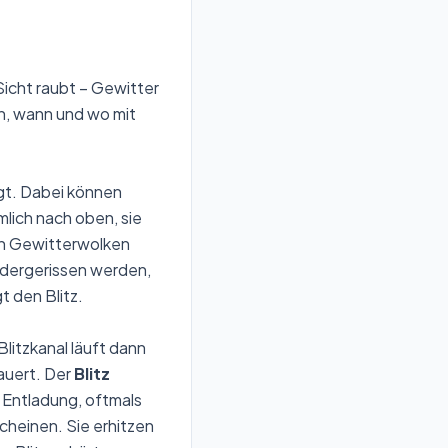
Sicht raubt – Gewitter
n, wann und wo mit
gt. Dabei können
lich nach oben, sie
en Gewitterwolken
ndergerissen werden,
t den Blitz.
litzkanal läuft dann
auert. Der
Blitz
n Entladung, oftmals
cheinen. Sie erhitzen