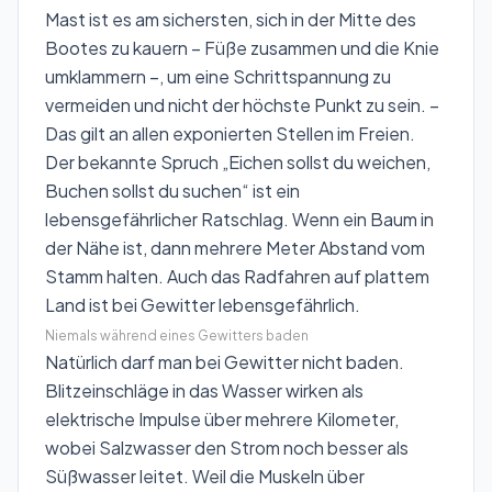
Mast ist es am sichersten, sich in der Mitte des
Bootes zu kauern – Füße zusammen und die Knie
umklammern –, um eine Schrittspannung zu
vermeiden und nicht der höchste Punkt zu sein. –
Das gilt an allen exponierten Stellen im Freien.
Der bekannte Spruch „Eichen sollst du weichen,
Buchen sollst du suchen“ ist ein
lebensgefährlicher Ratschlag. Wenn ein Baum in
der Nähe ist, dann mehrere Meter Abstand vom
Stamm halten. Auch das Radfahren auf plattem
Land ist bei Gewitter lebensgefährlich.
Niemals während eines Gewitters baden
Natürlich darf man bei Gewitter nicht baden.
Blitzeinschläge in das Wasser wirken als
elektrische Impulse über mehrere Kilometer,
wobei Salzwasser den Strom noch besser als
Süßwasser leitet. Weil die Muskeln über