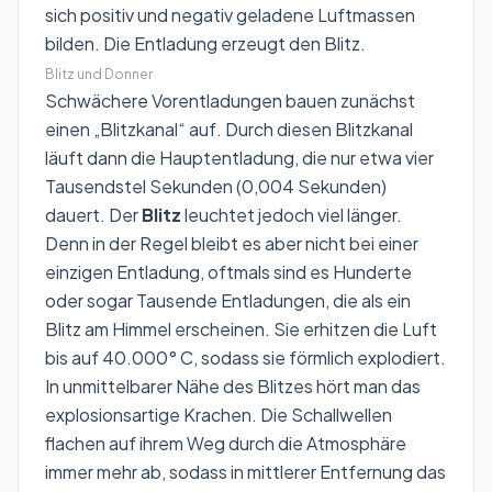
sich positiv und negativ geladene Luftmassen
bilden. Die Entladung erzeugt den Blitz.
Blitz und Donner
Schwächere Vorentladungen bauen zunächst
einen „Blitzkanal“ auf. Durch diesen Blitzkanal
läuft dann die Hauptentladung, die nur etwa vier
Tausendstel Sekunden (0,004 Sekunden)
dauert. Der
Blitz
leuchtet jedoch viel länger.
Denn in der Regel bleibt es aber nicht bei einer
einzigen Entladung, oftmals sind es Hunderte
oder sogar Tausende Entladungen, die als ein
Blitz am Himmel erscheinen. Sie erhitzen die Luft
bis auf 40.000° C, sodass sie förmlich explodiert.
In unmittelbarer Nähe des Blitzes hört man das
explosionsartige Krachen. Die Schallwellen
flachen auf ihrem Weg durch die Atmosphäre
immer mehr ab, sodass in mittlerer Entfernung das