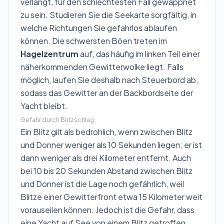
verlangt, für den schlechtesten Fall gewappnet
zu sein. Studieren Sie die Seekarte sorgfältig, in
welche Richtungen Sie gefahrlos ablaufen
können. Die schwersten Böen treten im
Hagelzentrum
auf, das häufig im linken Teil einer
näherkommenden Gewitterwolke liegt. Falls
möglich, laufen Sie deshalb nach Steuerbord ab,
sodass das Gewitter an der Backbordseite der
Yacht bleibt.
Gefahr durch Blitzschlag
Ein Blitz gilt als bedrohlich, wenn zwischen Blitz
und Donner weniger als 10 Sekunden liegen; er ist
dann weniger als drei Kilometer entfernt. Auch
bei 10 bis 20 Sekunden Abstand zwischen Blitz
und Donner ist die Lage noch gefährlich, weil
Blitze einer Gewitterfront etwa 15 Kilometer weit
vorauseilen können. Jedoch ist die Gefahr, dass
eine Yacht auf See von einem Blitz getroffen