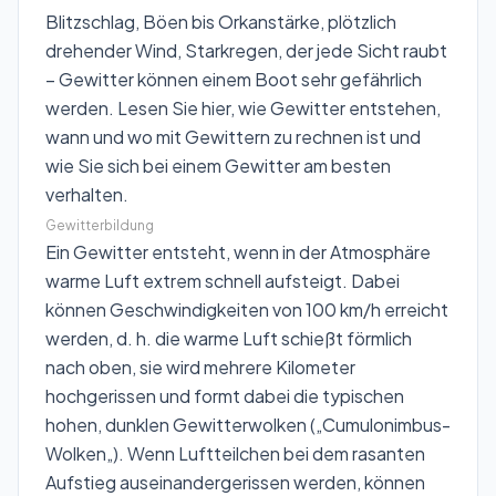
Blitzschlag, Böen bis Orkanstärke, plötzlich
drehender Wind, Starkregen, der jede Sicht raubt
– Gewitter können einem Boot sehr gefährlich
werden. Lesen Sie hier, wie Gewitter entstehen,
wann und wo mit Gewittern zu rechnen ist und
wie Sie sich bei einem Gewitter am besten
verhalten.
Gewitterbildung
Ein Gewitter entsteht, wenn in der Atmosphäre
warme Luft extrem schnell aufsteigt. Dabei
können Geschwindigkeiten von 100 km/h erreicht
werden, d. h. die warme Luft schießt förmlich
nach oben, sie wird mehrere Kilometer
hochgerissen und formt dabei die typischen
hohen, dunklen Gewitterwolken („
Cumulonimbus-
Wolken
„). Wenn Luftteilchen bei dem rasanten
Aufstieg auseinandergerissen werden, können