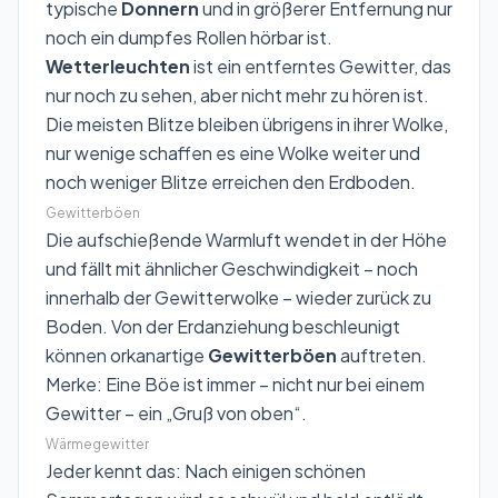
typische
Donnern
und in größerer Entfernung nur
noch ein dumpfes Rollen hörbar ist.
Wetterleuchten
ist ein entferntes Gewitter, das
nur noch zu sehen, aber nicht mehr zu hören ist.
Die meisten Blitze bleiben übrigens in ihrer Wolke,
nur wenige schaffen es eine Wolke weiter und
noch weniger Blitze erreichen den Erdboden.
Gewitterböen
Die aufschießende Warmluft wendet in der Höhe
und fällt mit ähnlicher Geschwindigkeit – noch
innerhalb der Gewitterwolke – wieder zurück zu
Boden. Von der Erdanziehung beschleunigt
können orkanartige
Gewitterböen
auftreten.
Merke: Eine Böe ist immer – nicht nur bei einem
Gewitter – ein „Gruß von oben“.
Wärmegewitter
Jeder kennt das: Nach einigen schönen