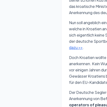
seiner schönen Küst
das kroatische Minist
Anerkennung des deut
Nun soll angeblich ei
welche in Kroatien a
sich eigentlich keine
der deutsche Sportbo
dazu >>
.
Doch Kroatien wollte
anerkennen. Kein Wund
vor einigen Jahren du
Gewässer Kroatiens b
für den EU-Kandidate
Der Deutsche Segler-
Anerkennung von Bef
operators of pleasu