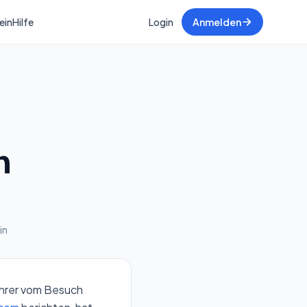
ein
Hilfe
Login
Anmelden
n
in
ahrer vom Besuch