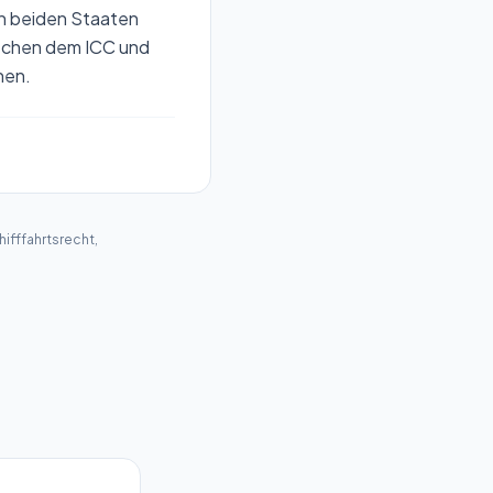
von beiden Staaten
rechen dem ICC und
nen.
hifffahrtsrecht
,