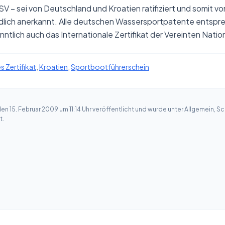
SV – sei von Deutschland und Kroatien ratifiziert und somit 
indlich anerkannt. Alle deutschen Wassersportpatente entsp
ntlich auch das Internationale Zertifikat der Vereinten Natio
s Zertifikat
,
Kroatien
,
Sportbootführerschein
n 15. Februar 2009 um 11:14 Uhr veröffentlicht und wurde unter
Allgemein
,
Sc
t.