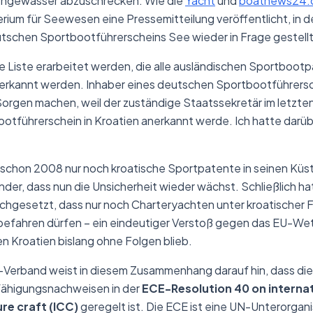
engewässer abzuschrecken. Wie die
Yacht
und
boatnews24.
erium für Seewesen eine Pressemitteilung veröffentlicht, in de
schen Sportbootführerscheins See wieder in Frage gestellt
ne Liste erarbeitet werden, die alle ausländischen Sportbootp
nerkannt werden. Inhaber eines deutschen Sportbootführer
 Sorgen machen, weil der zuständige Staatssekretär im letzten 
otführerschein in Kroatien anerkannt werde. Ich hatte darüb
 schon 2008 nur noch kroatische Sportpatente in seinen K
er, dass nun die Unsicherheit wieder wächst. Schließlich ha
rchgesetzt, dass nur noch Charteryachten unter kroatischer F
efahren dürfen – ein eindeutiger Verstoß gegen das EU-We
n Kroatien bislang ohne Folgen blieb.
Verband weist in diesem Zusammenhang darauf hin, dass di
ähigungsnachweisen in der
E
CE-Resolution 40 on internat
re craft (ICC)
geregelt ist. Die ECE ist eine UN-Unterorgani