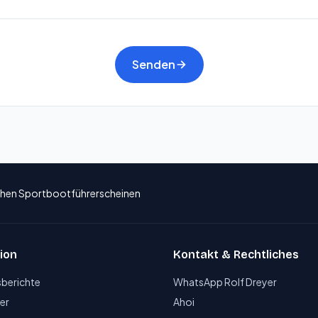
Senden
schen Sportbootführerscheinen
ion
Kontakt & Rechtliches
sberichte
WhatsApp Rolf Dreyer
er
Ahoi