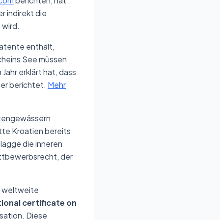
com
berichten, hat
r indirekt die
 wird.
atente enthält,
scheins See müssen
Jahr erklärt hat, dass
er berichtet.
Mehr
üstengewässern
tte Kroatien bereits
lagge die inneren
ttbewerbsrecht, der
e weltweite
ional certificate on
sation. Diese