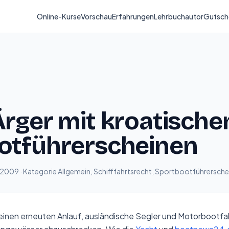
Online-Kurse
Vorschau
Erfahrungen
Lehrbuchautor
Gutsch
rger mit kroatische
otführerscheinen
r 2009 · Kategorie
Allgemein
,
Schifffahrtsrecht
,
Sportbootführersche
einen erneuten Anlauf, ausländische Segler und Motorbootf